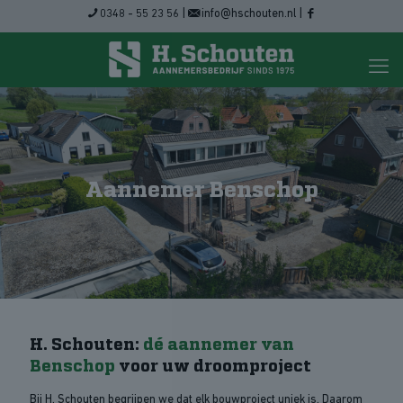
0348 - 55 23 56
|
info@hschouten.nl
|
Aannemer Benschop
H. Schouten:
dé aannemer van
Benschop
voor uw droomproject
Bij H. Schouten begrijpen we dat elk bouwproject uniek is. Daarom