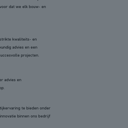
rvoor dat we elk bouw- en
rikte kwaliteits- en
kundig advies en een
succesvolle projecten.
er advies en
op.
ijkervaring te bieden onder
innovatie binnen ons bedrijf