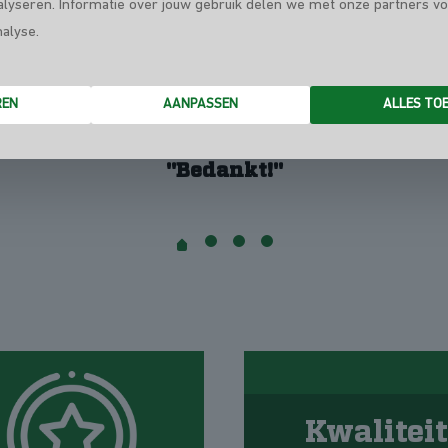
alyseren. Informatie over jouw gebruik delen we met onze partners vo
nalyse.
"Dag Rik! Fantastisch werk geleverd! Dank!"
REN
AANPASSEN
ALLES TO
"Bedankt!"
Kwaliteit