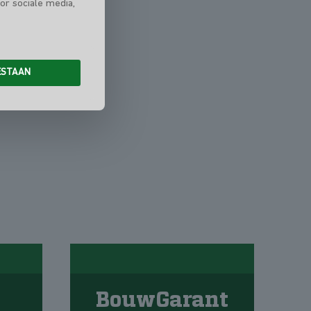
or sociale media,
ESTAAN
BouwGarant