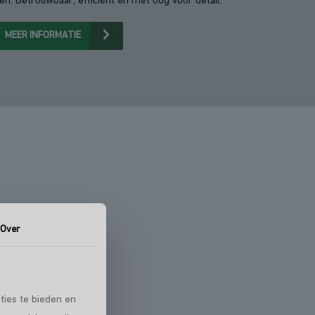
en. Betrouwbaar, efficiënt en met oog voor detail.
MEER INFORMATIE
Over
vinden
ties te bieden en