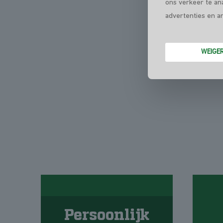
ons verkeer te an
advertenties en a
WEIGE
Persoonlijk