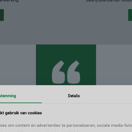
afwerking.
bedrijfsbehoeften voldo
stemming
Details
k wat
klanten
van ons 
t gebruik van cookies
ies om content en advertenties te personaliseren, sociale media-func