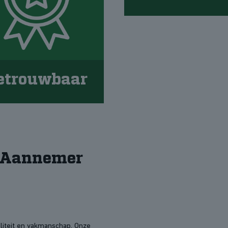
etrouwbaar
é Aannemer
liteit en vakmanschap. Onze