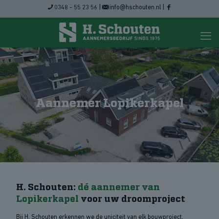
0348 - 55 23 56
|
info@hschouten.nl
|
Aannemer Lopikerkapel
H. Schouten:
dé aannemer van
Lopikerkapel
voor uw droomproject
Bij H. Schouten erkennen we de uniciteit van elk bouwproject.