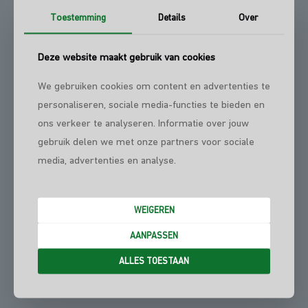
3411 JH Lopik
Toestemming
Details
Over
Deze website maakt gebruik van cookies
IBAN: NL51 RABO 0130 0033 87
KvK: 60946954
We gebruiken cookies om content en advertenties te
BTW: NL 8541.29.704.B01
personaliseren, sociale media-functies te bieden en
ons verkeer te analyseren. Informatie over jouw
gebruik delen we met onze partners voor sociale
media, advertenties en analyse.
WEIGEREN
AANPASSEN
ALLES TOESTAAN