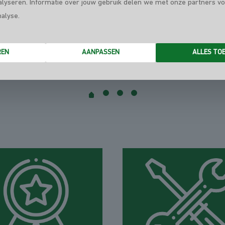
alyseren. Informatie over jouw gebruik delen we met onze partners vo
"Dag Rik! Fantastisch werk geleverd! Dank!"
nalyse.
REN
AANPASSEN
ALLES TO
"Bedankt!"