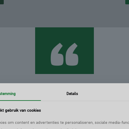
k wat
klanten
van ons 
stemming
Details
t gebruik van cookies
ies om content en advertenties te personaliseren, sociale media-func