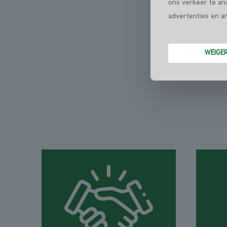
ons verkeer te an
advertenties en a
WEIGE