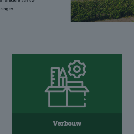
en efficiënt aan uw
ssingen.
Verbouw