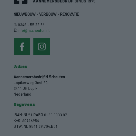
NIEUWBOUW - VERBOUW - RENOVATIE
T:
0348 - 55 23 56
E:
info@hschouten.nl
Adres
Aannemersbedrijf H Schouten
Lopikerweg Oost 80
3411 JH Lopik
Nederland
Gegevens
IBAN: NL51 RABO 0130 0033 87
KvK: 60946954
BTW: NL 8541.29.704.B01