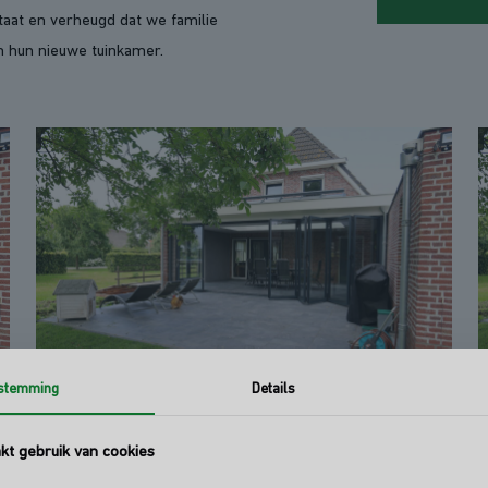
ltaat en verheugd dat we familie
 hun nieuwe tuinkamer.
stemming
Details
t gebruik van cookies