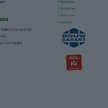
opik
Bedrijven
Projecten
Over ons
ens
Contact
1 RABO 0130 0033 87
6954
541.29.704.B01