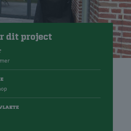
 dit project
T
amer
IE
hop
VLAKTE