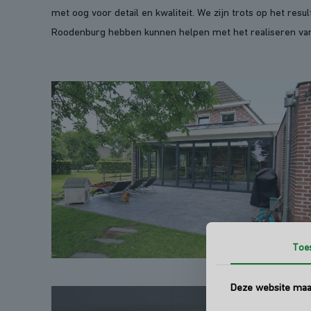
met oog voor detail en kwaliteit. We zijn trots op het resu
Roodenburg hebben kunnen helpen met het realiseren van
Toe
Deze website maak